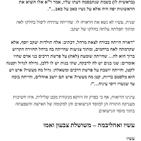
(בראשית לו) בשמת שנתבסמה דעתו עליו, אמר ר”א אלו הוציא את
הראשונות יפה היה אלא על נשיו כאב על כאב…”.
שנית, עשיו לא נשא את הראויה לו. שהייתה עתידה ליפול בחלקו לאה
ומתוך תפלתה עלתה בחלקו של יעקב:
“ראויה הייתה בכורה לצאת מרחל, דכתיב: אלה תולדות יעקב יוסף, אלא
שקדמתה לאה ברחמים, ומתוך צניעות שהייתה בה ברחל החזירה הקדוש
ברוך הוא לה… שהייתה שומעת (לאה) על פרשת דרכים בני אדם שהיו
אומרים: שני בנים יש לה לרבקה, שתי בנות יש לו ללבן, גדולה לגדול וקטנה
לקטן, והייתה יושבת על פרשת דרכים ומשאלת: גדול מה מעשיו? איש רע
הוא מלסטם בריות, קטן מה מעשיו? איש תם יושב אוהלים, והייתה בוכה
עד שנשרו ריסי עיניה…”/
עינינו הרואות, אף כי בפרק זה דווקא מנקודת מבט שלילית, איזו חשיבות
מעניקה התורה הן למוסד הנישואים והן למקומה של האישה והשפעתה
בתוך מוסד הנישואים.
עשיו ואהליבמה – משושלת צבעון ואמו
עשיו