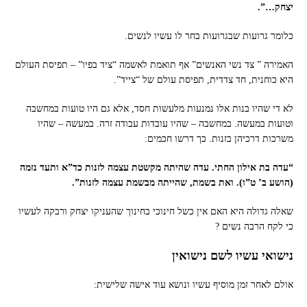
יצחק…”.
כלומר גרועות שבגרועות בחר לו עשיו לנשים.
האמירה ” צד נשי האנשים” אף תואמת לאשמה “ציד בפיו” – תפיסת העולם
היא כוחנית, חד צדדית, תפיסת עולם של “צייד”.
לא די שהיו בנות אלו נמנעות מלעשות חסד, אלא גם היו טועות במחשבה
וטועות במעשה. במחשבה – שהיו עובדות עבודה זרה. במעשה – שהיו
משרכות דרכיהן בזנות. כך דרשו חכמים:
“עדה בת אילון החתי. עדה שהיתה מקשטת עצמה לזנות כד”א ותעד נזמה
(הושע ב’ ט”ו). ואת בשמת, שהייתה מבשמת עצמה לזנות”.
שאלה גדולה היא האם אין כשל חינוכי בחינוך שהעניקו יצחק ורבקה לעשיו
כי לקח הרבה נשים ?
נישואי עשיו לשם נישואין
אולם לאחר זמן מוסיף עשיו ונושא עוד אישה שלישית: