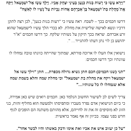
“וַיַּרְא עֵשָׂו כִּי רָעוֹת בְּנוֹת כְּנָעַן בְּעֵינֵי יִצְחָק אָבִֽיו. וַיֵּלֶךְ עֵשָׂו אֶל־יִשְׁמָעֵאל וַיִּקַּח
אֶֽת־מָחֲלַת בַּת־יִשְׁמָעֵאל בֶּן־אַבְרָהָם אֲחוֹת נְבָיוֹת עַל־נָשָׁיו לוֹ לְאִשָּֽׁה”
דרשו חכמים בכך – לשבח. ראה עשיו כי “רעות בנות כנען”, לכן רצה לתקן
דרכיו ונשא לאישה שלישית את מחלת. לא בכדי הלך עשיו לישמעאל שהוא
זרע אברהם. שראה בכך תיקון על נשותיו שלקח. כך דרשו חכמים “א”ר
יהושע בן לוי נתן דעתו להתגייר… “.
נישואין אלו העלו לו ארוכה פורתא, שמתוך שהייתה כוונתו טובה נמחלו לו
עוונתיו וכך דרשו חכמים:
“תני (שנו חכמים) חכם חתן נשיא גדולה מכפרת… חתן “וילך עשו אל
ישמעאל ויקח את מחלת בת ישמעאל” וכי מחלת שמה והלא בשמת שמה
אלא שנמחלו לו כל עונותיו…”
צריך לשים לב לשיעור החשוב הנלמד כאן. חכמים רואים שיש כאן אמירה,
כי ביום הנישואין אדם נפרד מעברו ומתפיסתו ולמעשה הוא מחליף זהות, בני
הזוג לא מוסיפים זה את זה לחייהם, אלא מהותם משתנה הם הופכים לגוף
חדש בפני עצמו. בכיוון זה אף נאמר בראשית:
“על כן יעזוב איש את אביו ואת אימו ודבק באשתו והיו לבשר אחד”.