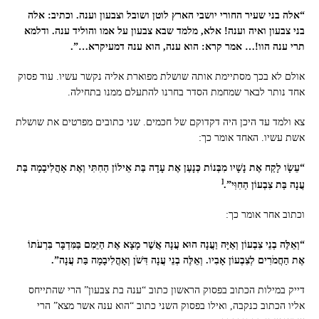
“אלה בני שעיר החורי יושבי הארץ לוטן ושובל וצבעון וענה. וכתיב: אלה
בני צבעון ואיה וענה! אלא, מלמד שבא צבעון על אמו והוליד ענה. ודלמא
תרי ענה הוו!… אמר קרא: הוא ענה, הוא ענה דמעיקרא…”.
אולם לא בכך מסתיימת אותה שושלת מפוארת אליה נקשר עשיו. עוד פסוק
אחד נותר לבאר שמחמת הסדר בחרנו להתעלם ממנו בתחילה.
צא ולמד עד היכן היה דקדוקם של חכמים. שני כתובים מפרטים את שושלת
אשת עשיו. האחד אומר כך:
“עֵשָׂו לָקַח אֶת נָשָׁיו מִבְּנוֹת כְּנָעַן אֶת עָדָה בַּת אֵילוֹן הַחִתִּי וְאֶת אָהֳלִיבָמָה בַּת
[
עֲנָה בַּת צִבְעוֹן הַחִוִּי”.
וכתוב אחר אומר כך:
“וְאֵלֶּה בְנֵי צִבְעוֹן וְאַיָּה וַעֲנָה הוּא עֲנָה אֲשֶׁר מָצָא אֶת הַיֵּמִם בַּמִּדְבָּר בִּרְעֹתוֹ
אֶת הַחֲמֹרִים לְצִבְעוֹן אָבִיו. וְאֵלֶּה בְנֵי עֲנָה דִּשֹׁן וְאָהֳלִיבָמָה בַּת עֲנָה”.
דייק במילות הכתוב בפסוק הראשון כתוב “ענה בת צבעון” הרי שהתייחס
אליו הכתוב כנקבה, ואילו בפסוק השני כתוב “הוא ענה אשר מצא” הרי