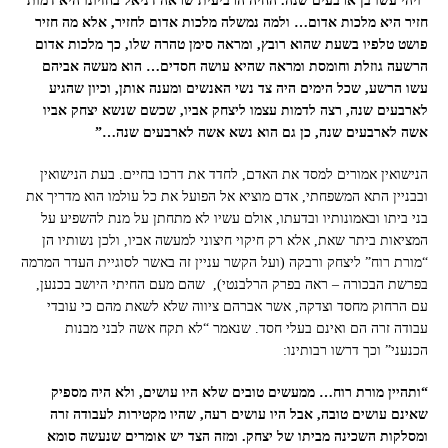
“ויהי עשו בן ארבעים שנה. החיה הרביעית שראה דניאל בחזיונו היא דמות
חזיר היא מלכות אדום… ולמה נמשלה מלכות אדום לחזיר, אלא מה חזיר
פושט טלפיו בשעת שהוא רובץ, ומראה סימן טהרה שלו, כך מלכות אדום
הרשעה גוזלת וחומסת ומראה שהיא עושה חסדים… הוא מעשה אביהם
עשו הרשע, שכל הימים היה צד נשי האנשים ומענה אותן, וכיון שהגיע
לארבעים שנה, רצה לדמות עצמו ליצחק אביו, שכשם שנשא יצחק אביו
אשה לארבעים שנה, כן גם הוא נשא אשה לארבעים שנה…”
הנישואין אמורים למסד את האדם, לחדד את דרכו בחיים. בעת הנישואין
ובבניין התא המשפחתי, אדם מוציא אל הפועל את כל עולמו הוא מדריך את
בני ביתו ובאמונותיו ובדעתו, אולם עשיו לא מתחתן על מנת להשפיע על
המציאות ביתר שאת, אלא רק חיקוי חיצוני למעשה אביו, ולכן נשותיו הן
“מורת רוח” ליצחק ורבקה (ועל הקשר עניין זה באשר לסוגיית העדר המרמה
בפרשת הבכורה – ראה בפרק הרלבנטי), שהם מעם החיתי היושב בכנען,
עם הרחוק מחסד וצדקה, אשר אברהם ציווה שלא לשאת מהם כי עובדי
עבודה זרה הם ואינם בעלי חסד. שנאמר “לא תקח אשה לבני מבנות
הכנעני” וכך דרשו רבותינו:
“ותהיין מורת רוח… ממעשים טובים שלא היו עושים, ולא היה מספיק
שאינם עושים טובה, אבל היו עושים רעה, שהיו מקטירות לעבודה זרה
ומסלקות השכינה מביתו של יצחק. ומזה הצד יש אומרים שנעשה סומא