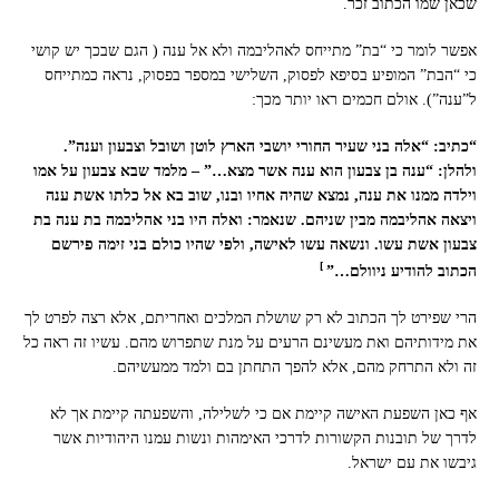
שכאן שמו הכתוב זכר.
אפשר לומר כי “בת” מתייחס לאהליבמה ולא אל ענה ( הגם שבכך יש קושי
כי “הבת” המופיע בסיפא לפסוק, השלישי במספר בפסוק, נראה כמתייחס
ל”ענה”). אולם חכמים ראו יותר מכך:
“כתיב: “אלה בני שעיר החורי יושבי הארץ לוטן ושובל וצבעון וענה”.
ולהלן: “ענה בן צבעון הוא ענה אשר מצא…” – מלמד שבא צבעון על אמו
וילדה ממנו את ענה, נמצא שהיה אחיו ובנו, שוב בא אל כלתו אשת ענה
ויצאה אהליבמה מבין שניהם. שנאמר: ואלה היו בני אהליבמה בת ענה בת
צבעון אשת עשו. ונשאה עשו לאישה, ולפי שהיו כולם בני זימה פירשם
]
הכתוב להודיע ניוולם…”
הרי שפירט לך הכתוב לא רק שושלת המלכים ואחריתם, אלא רצה לפרט לך
את מידותיהם ואת מעשינם הרעים על מנת שתפרוש מהם. עשיו זה ראה כל
זה ולא התרחק מהם, אלא להפך התחתן בם ולמד ממעשיהם.
אף כאן השפעת האישה קיימת אם כי לשלילה, והשפעתה קיימת אך לא
לדרך של תובנות הקשורות לדרכי האימהות ונשות עמנו היהודיות אשר
גיבשו את עם ישראל.