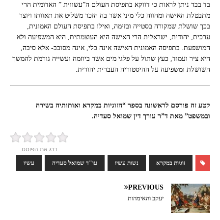
בד בבד ניתן לראות כי דווקא בתפיסת העולם ה”עשווית ” האדומית הרי
מתבטלת האישה ומהווה כלי מיני אשר בה הזכר משליט את תאוותו ויוצר
בכך שושלת שמקורה בסטייה ובזימה, ואילו בתפיסת העולם האמונית,
ערכית, יהודית, ישראלית הרי האישה היא העוצמתית, היא המשפיעה ולא
המושפעת. בתפיסה האמונית האישה אינה כלי, אינה מסובב- אלא סיבה,
היא ציר ועמוד, כעץ שתול על פלגי מים אשר ביוזמה ועשייה גורמת להמשך
השושלת ומשפיעה על ההיסטוריה העברית יהודית.
קטע זה פורסם לראשונה בספר “הזוגיות במקרא ואותותיה בשירה
ובמשפט” מאת ד”ר עורך דין שמואל סעדיה.
דרג את הפוסט
זוגיות במקרא
נשות עשיו
עו"ד שמואל סעדיה
עשיו
PREVIOUS
יעקב והאימהות