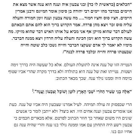
“הכלאים [בראשית לו כד] ובני צבעון איה וענה הוא ענה אשר מצא את
היימים במדבר מהו יימים רבי יהודה בן סימון אומר המיונס ורבנן אמרין
היימים. חציו סוס וחציו חמור…. מה עשה צבעון וענה זימן חמורה והעלה
עליה סוס זכר ויצא מהן פרדה. אמר הקדוש ברוך הוא להם אתם הבאתם
לעולם דבר שהוא מזיקן אף אני מביא על אותו האיש דבר שהוא מזיקו. מה
עשה הקדוש ברוך הוא זימן חכינה והעלה עליה חרדון ויצא ממנה חברבר.
מימיו לא יאמר לך אדם שעקצו חברבר וחייה נשכו כלב שוטה וחייה
שבעטתו פרדה וחייה ובלבד פרדה לבנה”/
הנטייה הזו של ענה אינה לתועלת העולם. אלא כל שעשה היה בדרך זימה
ושטות. נטייתו זאת של ענה היא בתולדה ולא בדרך מקרה שהרי אביו שטוף
בזימה היה וממנו נולד ענה. שכך מבאר הכתוב:
[
“אֵלֶּה בְנֵי שֵׂעִיר הַחֹרִי יֹשְׁבֵי הָאָרֶץ לוֹטָן וְשׁוֹבָל וְצִבְעוֹן וַעֲנָה”.
הרי שבפסוק זה עולה תמיהה. לעיל אמרנו שצבעון היה אביו של ענה. כעת
אנו אומרים צבעון וענה אחים היו. הא כיצד? ולא ייתכן לומר כי אנשים
שונים היו משום שאחר כך חוזר הכתוב לפרטם. אלא מבארים חכמים כי
צבעון רשע היה התחתן עם אמו וממנה נולד בנו ענה והרי שהיה ענה גם
אחיו וגם בנו.