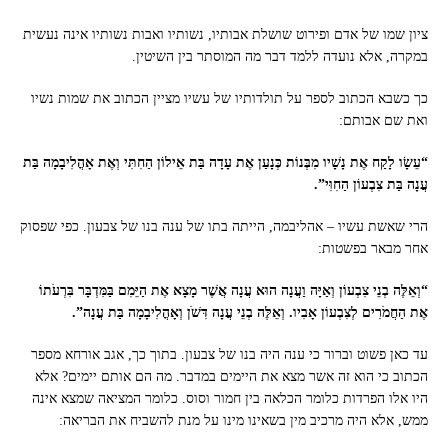
ציון שמו של אדם ופירוט שושלת אבותיו, נשותיו ואבות נשותיו אינה נעשית
במקרה, אלא נועדה ללמד דבר מה המוסתר בין השיטין.
כך כשבא הכתוב לספר על תולדותיו של עשיו מציין הכתוב את שמות נשיו
ואת שם אבותם:
“עֵשָׂו לָקַח אֶת נָשָׁיו מִבְּנוֹת כְּנָעַן אֶת עָדָה בַּת אֵילוֹן הַחִתִּי וְאֶת אָהֳלִיבָמָה בַּת
עֲנָה בַּת צִבְעוֹן הַחִוִּי”.
הרי שאשת עשיו – אהליבמה, הייתה בתו של ענה בנו של צבעון. כפי שפסוק
אחר מבאר בפשטות:
“וְאֵלֶּה בְנֵי צִבְעוֹן וְאַיָּה וַעֲנָה הוּא עֲנָה אֲשֶׁר מָצָא אֶת הַיֵּמִם בַּמִּדְבָּר בִּרְעֹתוֹ
אֶת הַחֲמֹרִים לְצִבְעוֹן אָבִיו. וְאֵלֶּה בְנֵי עֲנָה דִּשֹׁן וְאָהֳלִיבָמָה בַּת עֲנָה”.
עד כאן פשוט וברור כי ענה היה בנו של צבעון. בתוך כך, אגב אורחא מספר
הכתוב כי הוא זה אשר מצא את היימים במדבר. מה הם אותם יימים? אלא
היו אלו הפרדות כלומר הכלאה בין חמור וסוס. כלומר המציאה שמצא אינה
ממש, אלא היה מרכיב מין בשאינו מינו על מנת להשביח את הבריאה: