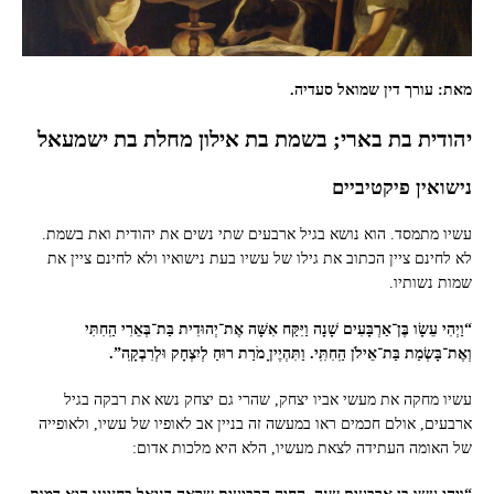
מאת: עורך דין שמואל סעדיה.
יהודית בת בארי; בשמת בת אילון מחלת בת ישמעאל
נישואין פיקטיביים
עשיו מתמסד. הוא נושא בגיל ארבעים שתי נשים את יהודית ואת בשמת.
לא לחינם ציין הכתוב את גילו של עשיו בעת נישואיו ולא לחינם ציין את
שמות נשותיו.
“וַיְהִי עֵשָׂו בֶּן־אַרְבָּעִים שָׁנָה וַיִּקַּח אִשָּׁה אֶת־יְהוּדִית בַּת־בְּאֵרִי הַֽחִתִּי
וְאֶת־בָּשְׂמַת בַּת־אֵילֹן הַֽחִתִּֽי. וַתִּהְיֶיןָ מֹרַת רוּחַ לְיִצְחָק וּלְרִבְקָֽה”.
עשיו מחקה את מעשי אביו יצחק, שהרי גם יצחק נשא את רבקה בגיל
ארבעים, אולם חכמים ראו במעשה זה בניין אב לאופיו של עשיו, ולאופייה
של האומה העתידה לצאת מעשיו, הלא היא מלכות אדום: