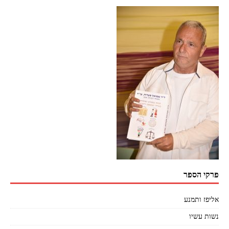
פרקי הספר
אליפז ותמנע
נשות עשיו