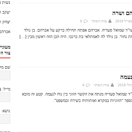
נשות ע
ם ושרה
יעקב ו
צוות האתר
0
יצחק ו
ו”ד שמואל סעדיה. אברהם אפתח תחילה ברקע על אברהם. בן נולד
אברהם
 נחור. בן נולד לה לאמתלאי בת כרנבו. היה הבן הזה ראשון מבין
[…]
מעוניי
צור ה
שם מלא
נעמה
צוות האתר
0
מייל: 
”ד שמואל סעדיה מנתח את הקשר הזוגי בין נוח לנעמה. קטע זה מובא
ספר “הזוגיות במקרא ואותותיה בשירה ובמשפט”.
נושא