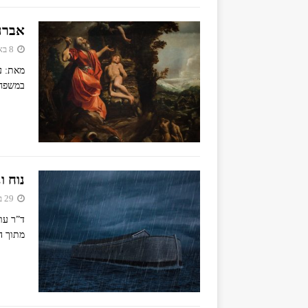
אברה
8 באפריל 2019
מאת: ע
במשפחת
נוח ו
29 ביולי 2018
ד”ר עו
מתוך ה