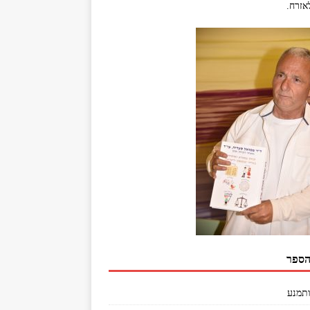
אזרח.
הספר
ותמנע