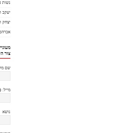
נשות ע
יעקב ו
יצחק ו
אברהם
מעוניי
צור ה
שם מלא
מייל: 
נושא