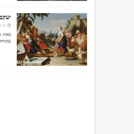
יעקב
11 באפריל 2019
מאת: ע
במנוחה