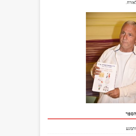
אזרח.
הספר
ותמנע