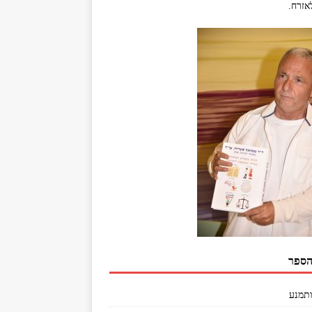
אזרח.
הספר
ותמנע