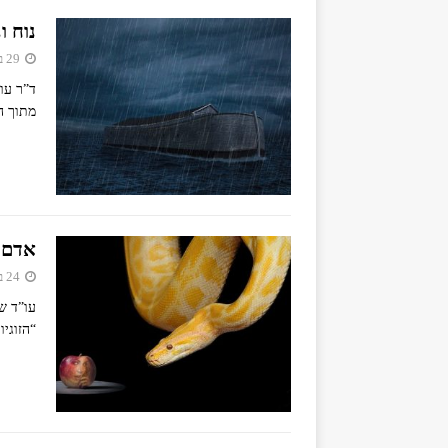
נוח ו
29 ביולי 2018
ד”ר עו
מתוך ה
אדם 
24 ביוני 2018
עו”ד ש
“הזוגי