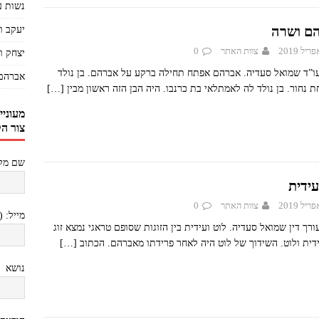
נשות ע
ם ושרה
יעקב ו
צוות האתר
0
יצחק ו
ו”ד שמואל סעדיה. אברהם אפתח תחילה ברקע על אברהם. בן נולד
אברהם
 נחור. בן נולד לה לאמתלאי בת כרנבו. היה הבן הזה ראשון מבין
[…]
מעוניי
צור ה
שם מלא
עידית
צוות האתר
0
מייל: 
רך דין שמואל סעדיה. לוט ועידית בין הזוגות שסופם טראגי נמצא זוג
ידית ולוט. השידוך של לוט היה לאחר פרידתו מאברהם. הכתוב
[…]
נושא