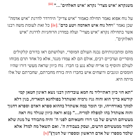
[iii]
משנקרא ‘איש מצרי’ נקרא ‘איש האלהים’…”
על נוח אפוא נאמר תחילה כאמור “איש צדיק” הידרדר לדרגת “איש אדמה”
שכן נאמר “
ויחל נוח איש האדמה ויטע כרם
“.
[iv]
כל זאת לעומת משה רבנו
אשר בתחילה נקרא “איש מצרי” ועלה במדרג הרוחניות לדרגת “איש
האלוקים”.
מהם ומתכונותיהם נבנה העולם המוסרי, ושלושתם ראו בדורם קלקולים
מוסריים וערכיים רבים, אולם הם לא עמדו מנגד, אלא כל אחד תרם מכוחו
לעולם והוסיף בו אריח שלא נגע בו חברו. נוח כיוון שראה מעשי דורו שהיו
חומסים וגונבים ורוצחים איש בחברו היה בורח מחברתם, שחברתם של אלו
מיתה היא.
“תא חזי כיון דאתייליד נח חמא עובדיהון דבני נשא דאינון חטאן קמי
קודשא בריך הוא והוה גניז גרמיה ואשתדל בפולחנא דמאריה, בגין דלא
למהך באורחייהו, וכי תומר במה אשתדל בההוא ספרא דאדם וספרא דחנוך
והוה אשתדל בהו למפלח למריה…” (בוא וראה כיוון שנולד נוח ראה
מעשיהם הרעים של בני דורו וחטאיהם לפני ה’ והיה מתבודד על מנת שלא
ללמוד ממעשיהם הרעים, ועסק בעבודת ה’. ואם תשאל מה למד? אלא
שלמד מספרו של אדם הראשון ומספרו של חנוך)”
[v]