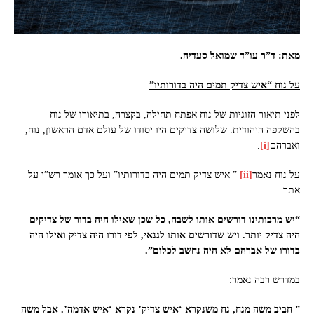
מאת: ד”ר עו”ד שמואל סעדיה.
על נוח “איש צדיק תמים היה בדורותיו”
לפני תיאור הזוגיות של נוח אפתח תחילה, בקצרה, בתיאורו של נוח
בהשקפה היהודית. שלושה צדיקים היו יסודו של עולם אדם הראשון, נוח,
ואברהם
[i]
.
על נוח נאמר
[ii]
” איש צדיק תמים היה בדורותיו” ועל כך אומר רש”י על
אתר
“יש מרבותינו דורשים אותו לשבח, כל שכן שאילו היה בדור של צדיקים
היה צדיק יותר. ויש שדורשים אותו לגנאי, לפי דורו היה צדיק ואילו היה
בדורו של אברהם לא היה נחשב לכלום”.
במדרש רבה נאמר:
” חביב משה מנח, נח משנקרא ‘איש צדיק’ נקרא ‘איש אדמה’. אבל משה