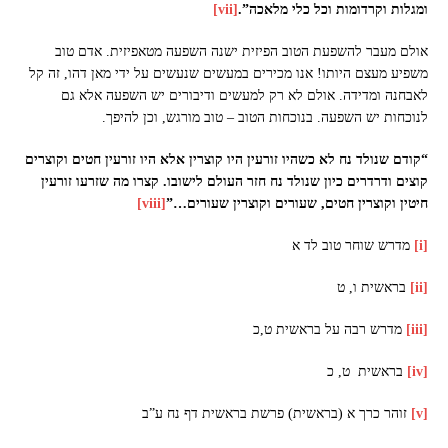
ומגלות וקרדומות וכל כלי מלאכה”.
[vii]
אולם מעבר להשפעת הטוב הפיזית ישנה השפעה מטאפיזית. אדם טוב
משפיע מעצם היותו! אנו מכירים במעשים שנעשים על ידי מאן דהו, זה קל
לאבחנה ומדידה. אולם לא רק למעשים ודיבורים יש השפעה אלא גם
לנוכחות יש השפעה. בנוכחות הטוב – טוב מורגש, וכן להיפך.
“קודם שנולד נח לא כשהיו זורעין היו קוצרין אלא היו זורעין חטים וקוצרים
קוצים ודרדרים כיון שנולד נח חזר העולם לישובו. קצרו מה שזרעו זורעין
חיטין וקוצרין חטים, שעורים וקוצרין שעורים…”
[viii]
[i]
מדרש שוחר טוב לד א
[ii]
בראשית ו, ט
[iii]
מדרש רבה על בראשית ט,כ
[iv]
בראשית ט, כ
[v]
זוהר כרך א (בראשית) פרשת בראשית דף נח ע”ב