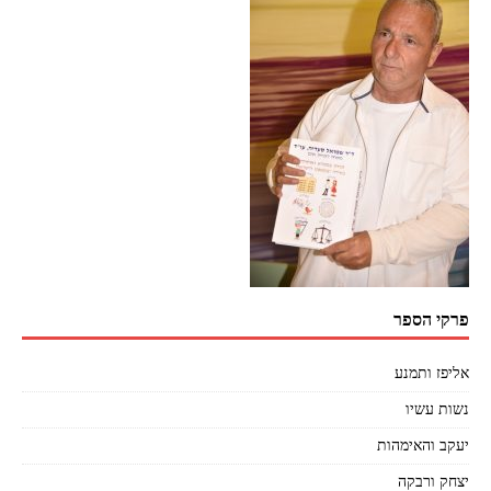
פרקי הספר
אליפז ותמנע
נשות עשיו
יעקב והאימהות
יצחק ורבקה