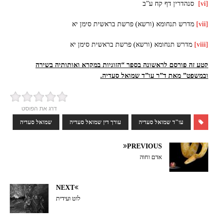
[vi]
סנהדרין דף קח ע”ב
[vii]
מדרש תנחומא (ורשא) פרשת בראשית סימן יא
[viii]
מדרש תנחומא (ורשא) פרשת בראשית סימן יא
קטע זה פורסם לראשונה בספר “הזוגיות במקרא ואותותיה בשירה
ובמשפט” מאת ד”ר עו”ד שמואל סעדיה.
דרג את הפוסט
עו"ד שמואל סעדיה
עורך דין שמואל סעדיה
שמואל סעדיה
PREVIOUS
אדם וחוה
NEXT
לוט ועידית