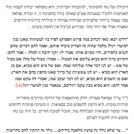
היכולת של נוח להסתתר, להתבודד חברתית, היא מופלאה יכולת לעמוד מול
האנושות ולהכיר בטעותה אע”פ שאתה בודד בחשיבה זו, זו גבורה נפלאה
בפני עצמה בייחוד שלעיתים שכיחות עמידה זו מולידה ביזיונות חירופים
ונאצות ואולי אף יותר מזה. שכידוע כביכול אין ההמון טועים…:
“דרש רבא: מאי דכתיב (מה פרוש הפסוק) לפיד בוז לעשתות שאנן נכון
למועדי רגל? מלמד שהיה נח הצדיק מוכיח אותם, ואמר להם דברים שהם
קשים כלפידים, והיו מבזים אותו. אמרו לו: זקן! תיבה זו למה? – אמר להם:
הקדוש ברוך הוא מביא עליכם את המבול. – אמרו: מבול של מה? אם מבול
של אש – יש לנו דבר אחר ועליתה שמה. ואם של מים הוא מביא, אם מן
הארץ הוא מביא – יש לנו עששיות של ברזל שאנו מחפין בהם את הארץ,
ואם מן השמים הוא מביא, יש לנו דבר ועקב שמו, ואמרי לה עקש שמו.
אמר להם: הוא מביא מבין עקבי רגליכם, שנאמר נכון למועדי רגל.
[vi]
ד”ר עו”ד שמואל סעדיה: חלק מהתוצאות של הליכה בדרכים מוסריות
ומידות טובות, היא הרצון להשפיע טוב במציאות. זו משיכה פנימית לחיפוש
אחר שיפור המציאות ושכלולה עוד, והכול לטובת החיים. כך היה גם נוח
מחפש היה להועיל לעולם.
“… עד שלא נולד נח עושין מלאכה בידיהם… נולד נח התקין להם מחרשות